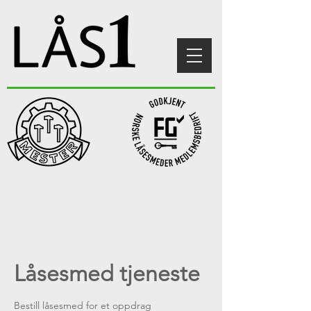
Låsesmed tjeneste
Bestill låsesmed for et oppdrag