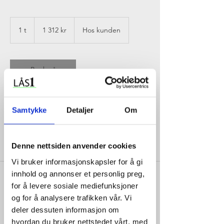
1 312
norske
1 t
1
1 312 kr
Hos kunden
kroner
Book nå
Samtykke
Detaljer
Om
Tjenestebeskrivelse
Har du behov for låsesmed kan du booke
Denne nettsiden anvender cookies
time her. (15% rabatt på alle lås deler )
Gjelder i Stor Oslo området.
Vi bruker informasjonskapsler for å gi
Trenger du låsesmed akutt er det best om
innhold og annonser et personlig preg,
du ringer oss for ekstra rask hjelp og det
for å levere sosiale mediefunksjoner
har egne priser på vakt og utrykning!
Gjelder i Stor Oslo området.
og for å analysere trafikken vår. Vi
deler dessuten informasjon om
Det er fordel å hvite hvilken type lås eller
hvordan du bruker nettstedet vårt, med